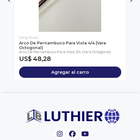
Song Music
So
ra
Arco De Pernambuco Para Viola 4/4 (Vara
Ar
Octogonal)
Re
da)
Arco De Pernambuco Para Viola 3/4 (Vara Octogonal)
Arc
US$ 48,28
U
Agregar al carro