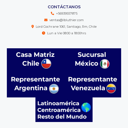
CONTÁCTANOS
+56939557875
ventas@lbluthier.com
Lord Cochrane 1061, Santiago, Rm, Chile
Lun a Vie 08:00 a 18:00hrs