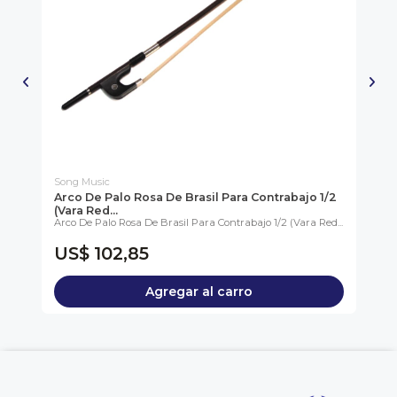
Song Music
So
Arco De Palo Rosa De Brasil Para Contrabajo 1/2
Ar
(Vara Red...
(Va
 De
Arco De Palo Rosa De Brasil Para Contrabajo 1/2 (Vara Red...
Arc
Red.
US$ 102,85
U
Agregar al carro