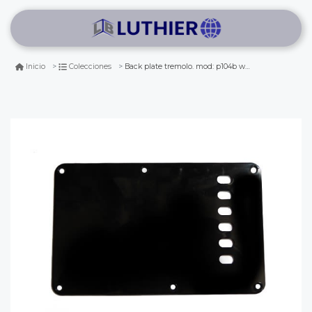
Back plate tremolo. mod: p104b w/h. color: black
Inicio
Colecciones