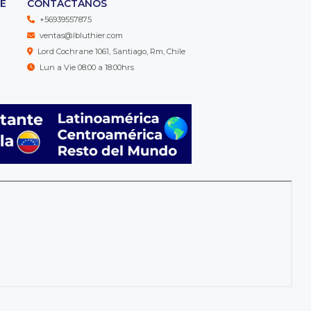
TE
CONTÁCTANOS
+56939557875
ventas@lbluthier.com
Lord Cochrane 1061, Santiago, Rm, Chile
Lun a Vie 08:00 a 18:00hrs