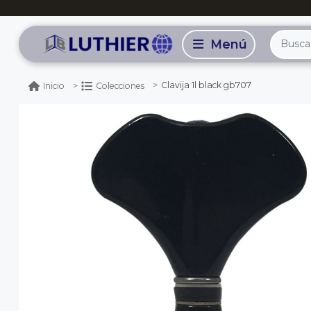
Clavija 1l black gb707
Inicio
Colecciones