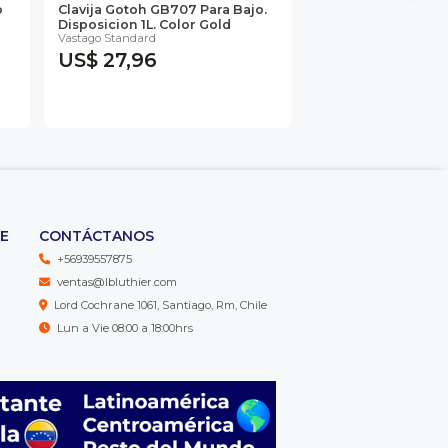
o
Clavija Gotoh GB707 Para Bajo.
Disposicion 1L. Color Gold
Vastago Standard
US$ 27,96
TE
CONTÁCTANOS
+56939557875
ventas@lbluthier.com
Lord Cochrane 1061, Santiago, Rm, Chile
Lun a Vie 08:00 a 18:00hrs