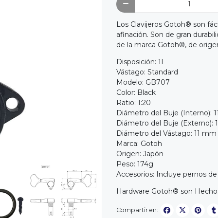
Los Clavijeros Gotoh® son fáci
afinación. Son de gran durabil
de la marca Gotoh®, de orige
Disposición: 1L
Vástago: Standard
Modelo: GB707
Color: Black
Ratio: 1:20
Diámetro del Buje (Interno): 
Diámetro del Buje (Externo):
Diámetro del Vástago: 11 m
Marca: Gotoh
Origen: Japón
Peso: 174g
Accesorios: Incluye pernos de 
Hardware Gotoh® son Hechos
Compartir en: