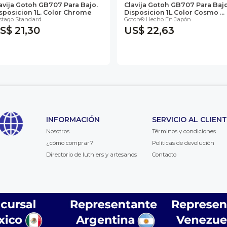
avija Gotoh GB707 Para Bajo.
Clavija Gotoh GB707 Para Baj
sposicion 1L. Color Chrome
Disposicion 1L Color Cosmo ...
stago Standard
Gotoh® Hecho En Japón
S$ 21,30
US$ 22,63
INFORMACIÓN
SERVICIO AL CLIEN
Nosotros
Términos y condiciones
¿cómo comprar?
Políticas de devolución
Directorio de luthiers y artesanos
Contacto