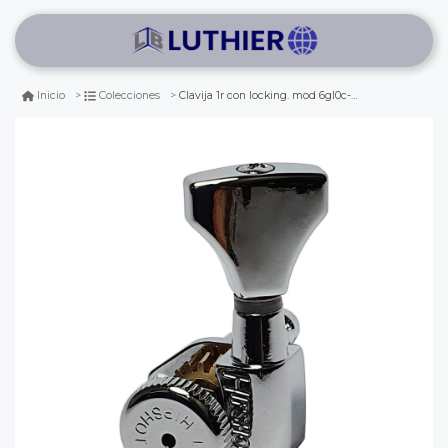
Clavija 1r con locking. mod 6gl0c-20. boton: dhs. color chrome
Inicio
Colecciones