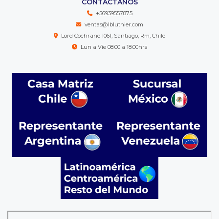
CONTÁCTANOS
+56939557875
ventas@lbluthier.com
Lord Cochrane 1061, Santiago, Rm, Chile
Lun a Vie 08:00 a 18:00hrs