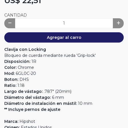
US$ 22,51
CANTIDAD
Agregar al carro
Clavija con Locking
Bloqueo de cuerda mediante rueda 'Grip-lock'
Disposición:
1R
Color:
Chrome
Mod:
6GL0C-20
Boton:
DHS
Ratio:
1:18
Largo de vástago:
.787" (20mm)
Diámetro del vástago:
6 mm
Diámetro de instalación en mástil:
10 mm
** Incluye pernos de ajuste
Marca:
Hipshot
Origen:
Estados Unidos