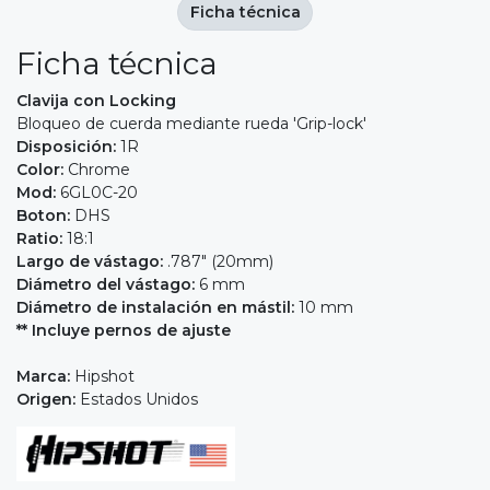
Ficha técnica
Ficha técnica
Clavija con Locking
Bloqueo de cuerda mediante rueda 'Grip-lock'
Disposición:
1R
Color:
Chrome
Mod:
6GL0C-20
Boton:
DHS
Ratio:
18:1
Largo de vástago:
.787" (20mm)
Diámetro del vástago:
6 mm
Diámetro de instalación en mástil:
10 mm
** Incluye pernos de ajuste
Marca:
Hipshot
Origen:
Estados Unidos