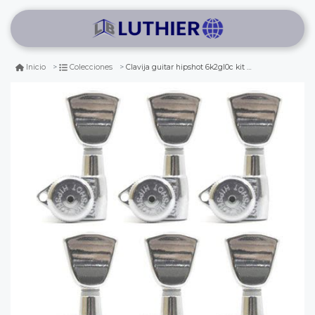
Clavija guitar hipshot 6k2gl0c kit d04. 6t grip-lock open ( left handed)
Inicio
Colecciones