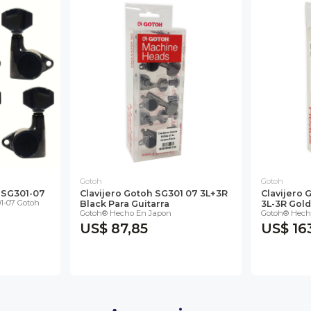
Gotoh
Gotoh
k SG301-07
Clavijero Gotoh SG301 07 3L+3R
Clavijero 
01-07 Gotoh
Black Para Guitarra
3L-3R Gold
Gotoh® Hecho En Japon
Gotoh® Hech
US$ 87,85
US$ 16