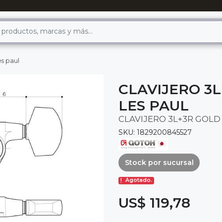
es paul
CLAVIJERO 3L
LES PAUL
CLAVIJERO 3L+3R GOLD
SKU: 1829200845527
Stock por sucursal
Agotado.
US$ 119,78