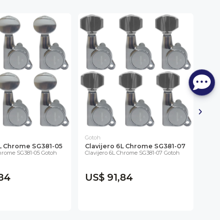
Gotoh
Goto
6L Chrome SG381-05
Clavijero 6L Chrome SG381-07
Cla
Chrome SG381-05 Gotoh
Clavijero 6L Chrome SG381-07 Gotoh
07 
Goto
84
US$ 91,84
US