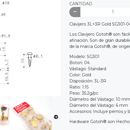
CANTIDAD
Clavijero 3L+3R Gold SG301-04
Los Clavijero Gotoh® son fácil
afinación. Son de gran durabil
de la marca Gotoh®, de orige
Modelo: SG301
Boton: 04
Vástago: Standard
Color: Gold
Disposición: 3L-3R
Ratio: 1:15
Peso: 35.2g/pc
Diámetro del Vástago: 10 mm 
Diámetro del Vástago: 6 mm 
Accesorios: Incluye pernos y b
Hardware Gotoh® son Hechos