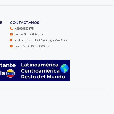
TE
CONTÁCTANOS
+56939557875
ventas@lbluthier.com
Lord Cochrane 1061, Santiago, Rm, Chile
Lun a Vie 08:00 a 18:00hrs