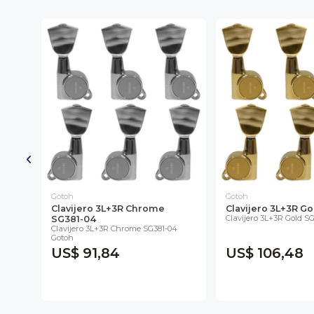
Gotoh
Gotoh
-T
Clavijero 3L+3R Chrome
Clavijero 3L+3R G
Clavijero 3L+3R Gold S
ra
SG381-04
Clavijero 3L+3R Chrome SG381-04
Gotoh
US$ 91,84
US$ 106,48