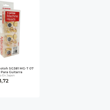
Gotoh SG381 MG-T 07
 Para Guitarra
o En Japon
3,72