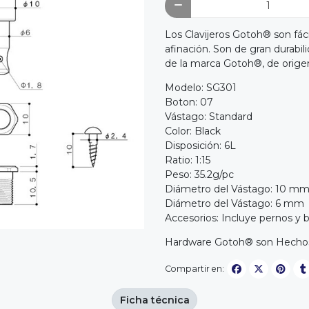
Los Clavijeros Gotoh® son fáci
afinación. Son de gran durabil
de la marca Gotoh®, de orige
Modelo: SG301
Boton: 07
Vástago: Standard
Color: Black
Disposición: 6L
Ratio: 1:15
Peso: 35.2g/pc
Diámetro del Vástago: 10 mm 
Diámetro del Vástago: 6 mm 
Accesorios: Incluye pernos y b
Hardware Gotoh® son Hechos
Compartir en:
Ficha técnica