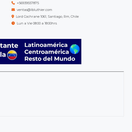
+56939557875
ventas@lbluthier.com
Lord Cochrane 1061, Santiago, Rm, Chile
Lun a Vie 08:00 a 18:00hrs