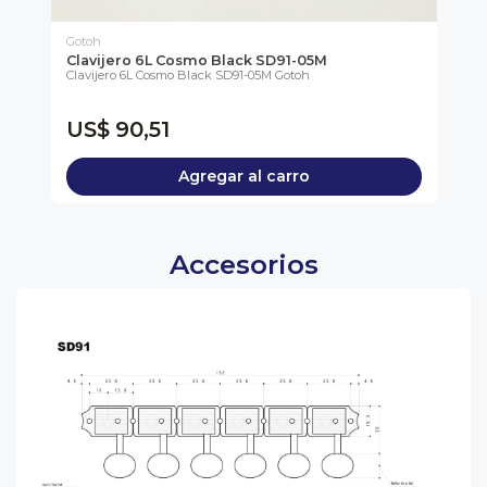
Gotoh
Go
Clavijero 6L Cosmo Black SD91-05M
Tr
Clavijero 6L Cosmo Black SD91-05M Gotoh
GE
Tre
Tor.
US$ 90,51
U
Agregar al carro
Accesorios