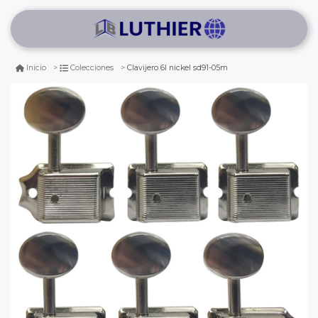
Clavijero 6l nickel sd91-05m
Inicio
Colecciones