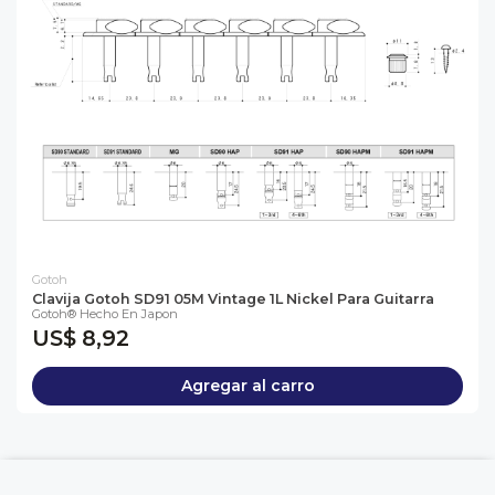
Gotoh
Clavija Gotoh SD91 05M Vintage 1L Nickel Para Guitarra
Gotoh® Hecho En Japon
US$ 8,92
Agregar al carro