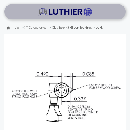
Clavijero kit 6l con locking. mod 6k1gl0b-dhs. color black
Inicio
Colecciones