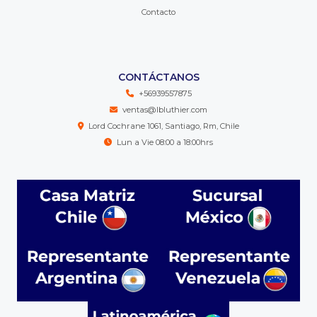
Contacto
CONTÁCTANOS
+56939557875
ventas@lbluthier.com
Lord Cochrane 1061, Santiago, Rm, Chile
Lun a Vie 08:00 a 18:00hrs