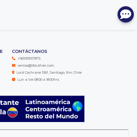
TE
CONTÁCTANOS
+56939557875
ventas@lbluthier.com
Lord Cochrane 1061, Santiago, Rm, Chile
Lun a Vie 08:00 a 18:00hrs