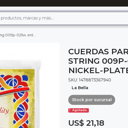
ntorchado en nickel-plateado
CUERDAS PAR
STRING 009P
NICKEL-PLA
SKU: 1478873367940
La Bella
Stock por sucursal
Agotado.
US$ 21,18