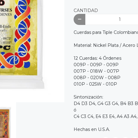
CANTIDAD
Cuerdas para Tiple Colombian
Material: Nickel Plata / Acero 
12 Cuerdas: 4 Órdenes
009P - 009P - 009P
007P - 018W - 007P
008P - 020W - 008P
010P - 025W - 010P
Sintonización:
D4 D3 D4, G4 G3 G4, B4 B3 B
ó
C4 C3 C4, E4 E3 E4, A4 A3 A4
Hechas en U.S.A.