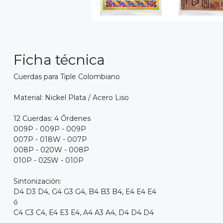
Ficha técnica
Cuerdas para Tiple Colombiano
Material: Nickel Plata / Acero Liso
12 Cuerdas: 4 Órdenes
009P - 009P - 009P
007P - 018W - 007P
008P - 020W - 008P
010P - 025W - 010P
Sintonización:
D4 D3 D4, G4 G3 G4, B4 B3 B4, E4 E4 E4
ó
C4 C3 C4, E4 E3 E4, A4 A3 A4, D4 D4 D4