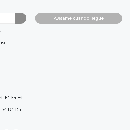
Avísame cuando llegue
o
Liso
4, E4 E4 E4
, D4 D4 D4