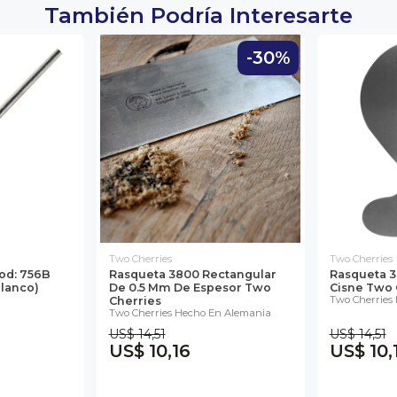
También Podría Interesarte
-30%
Two Cherries
Two Cherries
Mod: 756B
Rasqueta 3800 Rectangular
Rasqueta 3
Blanco)
De 0.5 Mm De Espesor Two
Cisne Two 
Two Cherries
Cherries
Two Cherries Hecho En Alemania
US$ 14,51
US$ 14,51
US$ 10,16
US$ 10,