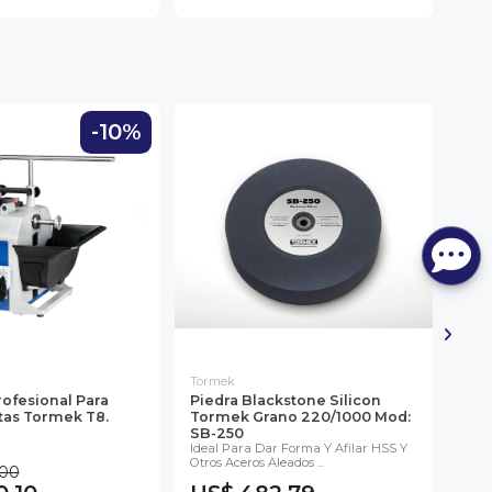
-10%
Tormek
Tor
rofesional Para
Piedra Blackstone Silicon
Set
as Tormek T8.
Tormek Grano 220/1000 Mod:
Rec
SB-250
LA-
Ideal Para Dar Forma Y Afilar HSS Y
Reca
Otros Aceros Aleados ...
Cuero
,00