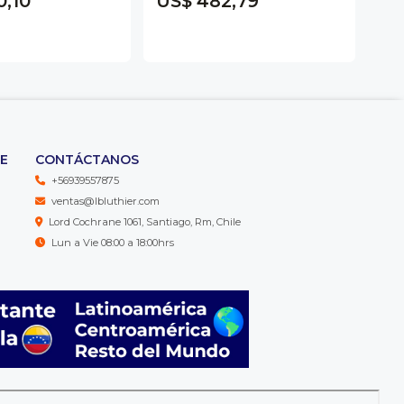
0,10
US$ 482,79
US
TE
CONTÁCTANOS
+56939557875
ventas@lbluthier.com
Lord Cochrane 1061, Santiago, Rm, Chile
Lun a Vie 08:00 a 18:00hrs