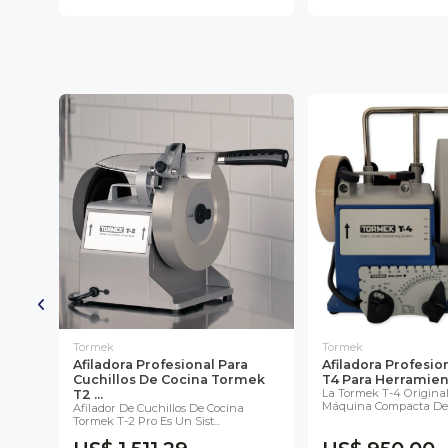
Tormek
Tormek
ro
Afiladora Profesional Para
Afiladora Profesi
Cuchillos De Cocina Tormek
T4 Para Herramien
as
La Tormek T-4 Origina
T2 ...
Máquina Compacta De C
Afilador De Cuchillos De Cocina
Tormek T-2 Pro Es Un Sist...