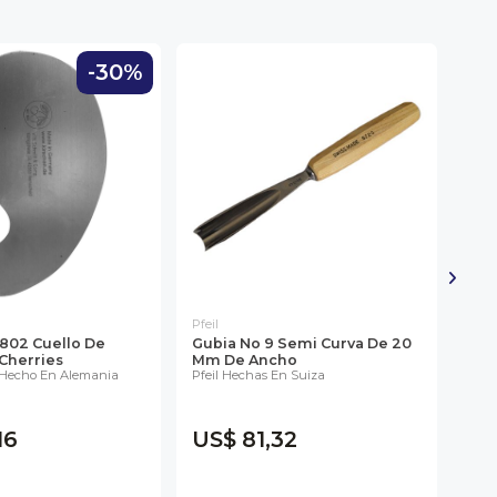
-30%
Pfeil
Pfeil
802 Cuello De
Gubia No 9 Semi Curva De 20
Gub
Cherries
Mm De Ancho
Mm 
 Hecho En Alemania
Pfeil Hechas En Suiza
Pfei
16
US$ 81,32
US