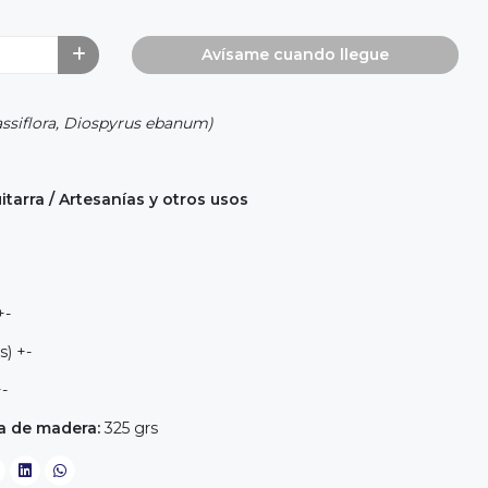
Avísame cuando llegue
ssiflora, Diospyrus ebanum)
tarra / Artesanías y otros usos
+-
s) +-
+-
a de madera:
325 grs