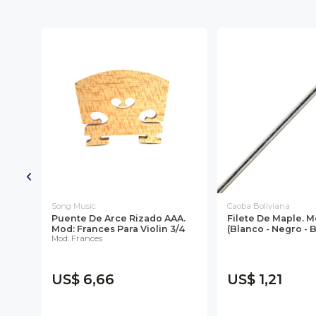
30%
Song Music
Caoba Boliviana
Puente De Arce Rizado AAA.
Filete De Maple. 
Mod: Frances Para Violin 3/4
(Blanco - Negro - 
Mod: Frances
ia
US$ 6,66
US$ 1,21