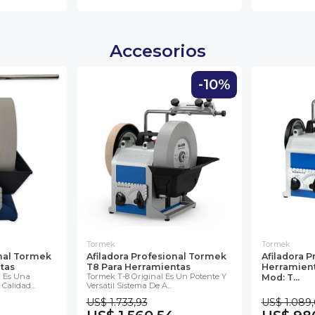
Accesorios
-10%
Tormek
Tormek
onal Tormek
Afiladora Profesional Tormek
Afiladora P
tas
T8 Para Herramientas
Herramient
l Es Una
Tormek T-8 Original Es Un Potente Y
Mod: T...
alidad...
Versátil Sistema De A...
US$ 1.733,93
US$ 1.089