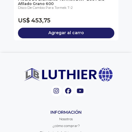
Afilado Grano 600
22
Disco De Cambio Para Tormek T-2
La 
A...
US$ 453,75
U
Agregar al carro
INFORMACIÓN
Nosotros
¿cómo comprar?