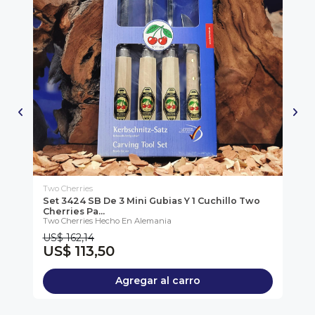
Two Cherries
Two
s
Set 3424 SB De 3 Mini Gubias Y 1 Cuchillo Two
Se
Cherries Pa...
11
Two Cherries Hecho En Alemania
Two
US$ 162,14
US
US$ 113,50
U
Agregar al carro