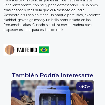
muy fuerte y no porosa que es fácil de trabajar y acabar.
Seca lentamente con muy poca deformación. Es un poco
más pesada y más dura que el Palosanto de India.
Respecto a su sonido, tiene un ataque percusivo, excelente
claridad, graves gruesos y un brillo pronunciado en las
frecuencias altas. Cuando se utiliza como madera para
diapasón es ideal para estilos de rock
También Podría Interesarte
0%
-30%