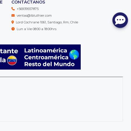
TE
CONTÁCTANOS
+56939557875
ventas@lbluthier.com
Lord Cochrane 1061, Santiago, Rm, Chile
Lun a Vie 08:00 a 18:00hrs