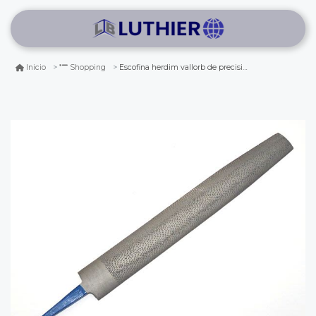
Escofina herdim vallorb de precision media caña. n° 5. n° 704733
Inicio
Shopping