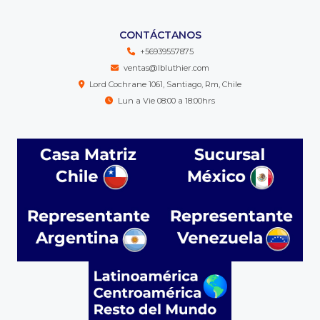
CONTÁCTANOS
+56939557875
ventas@lbluthier.com
Lord Cochrane 1061, Santiago, Rm, Chile
Lun a Vie 08:00 a 18:00hrs