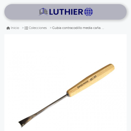
Gubia contracodillo media caña. perfil 25 - 20mm
Inicio
Colecciones