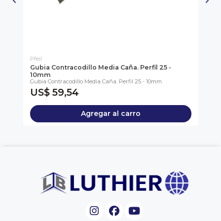
Pfeil
Pfe
6mm
Gubia Contracodillo Media Caña. Perfil 25 -
Gu
10mm
1
Gubia Contracodillo Media Caña. Perfil 25 - 10mm
Gub
US$ 59,54
U
Agregar al carro