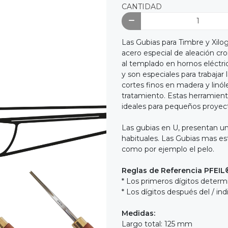
CANTIDAD
Las Gubias para Timbre y Xilo
acero especial de aleación cr
al templado en hornos eléctri
y son especiales para trabaja
cortes finos en madera y linó
tratamiento. Estas herramien
ideales para pequeños proyect
Las gubias en U, presentan un
habituales. Las Gubias mas estr
como por ejemplo el pelo.
Reglas de Referencia PFEIL
* Los primeros dígitos determi
* Los dígitos después del / i
Medidas:
Largo total: 125 mm