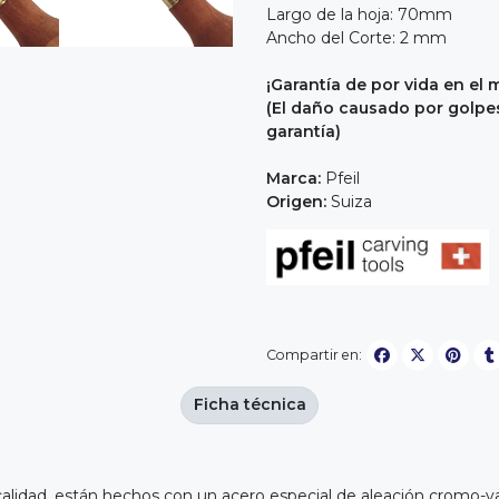
Largo de la hoja: 70mm
Ancho del Corte: 2 mm
¡Garantía de por vida en el 
(El daño causado por golpes 
garantía)
Marca:
Pfeil
Origen:
Suiza
Compartir en:
Ficha técnica
calidad, están hechos con un acero especial de aleación cromo-va