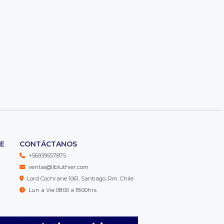
TE
CONTÁCTANOS
+56939557875
ventas@lbluthier.com
Lord Cochrane 1061, Santiago, Rm, Chile
Lun a Vie 08:00 a 18:00hrs