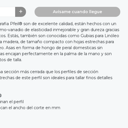
Avísame cuando llegue
grafia Pfeil® son de excelente calidad, están hechos con un
omo-vanadio de elasticidad inmejorable y gran dureza gracias
cos. Estás, también son conocidas como Gubias para Linóleo
r la madera, de tamaño compacto con hojas estrechas para
leo. Asas en forma de hongo de peral domesticas sin
tas encajan perfectamente en la palma de la mano y son
os de talla.
a sección más cerrada que los perfiles de sección
echas de este perfil son ideales para tallar finos detalles
®
nan el perfil
ndican el ancho del corte en mm