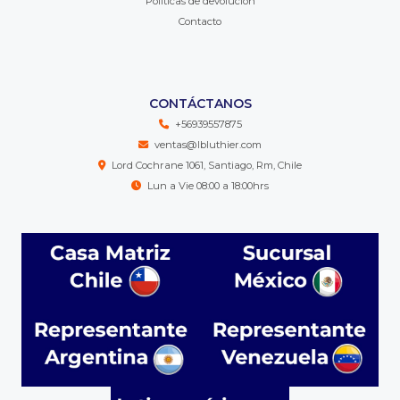
Políticas de devolución
Contacto
CONTÁCTANOS
+56939557875
ventas@lbluthier.com
Lord Cochrane 1061, Santiago, Rm, Chile
Lun a Vie 08:00 a 18:00hrs