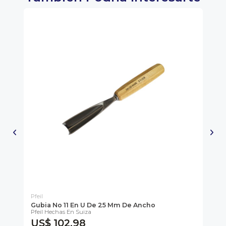
Pfeil
Pfe
Gubia No 11 En U De 25 Mm De Ancho
Gu
Pfeil Hechas En Suiza
Pfe
US$ 102,98
U