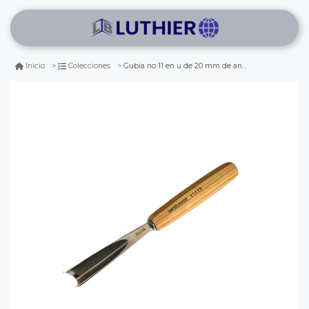
Gubia no 11 en u de 20 mm de ancho
Inicio
Colecciones