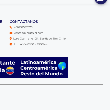
TE
CONTÁCTANOS
+56939557875
ventas@lbluthier.com
Lord Cochrane 1061, Santiago, Rm, Chile
Lun a Vie 08:00 a 18:00hrs