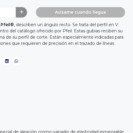
Avísame cuando llegue
e
Pfeil®
, describen un ángulo recto. Se trata del perfil en V
tro del catálogo ofrecido por Pfeil. Estas gubias reciben su
a de su perfil de corte. Están especialmente indicadas para
ciones que requieren de precisión en el trazado de líneas
ecial de aleación cromo-vanadio de elasticidad inmejorable