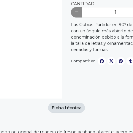
CANTIDAD
Las Gubias Partidor en 90º d
con un ángulo más abierto den
denominación debido a la form
la talla de letras y ornamenta
cerradas y formas.
Compartir en:
Ficha técnica
ango octogonal de madera de fresno acabado al aceite, acero esp