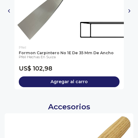
Pfeil
Pfe
Formon Carpintero No 1E De 35 Mm De Ancho
Gu
Pfeil Hechas En Suiza
Pfe
US$ 102,98
U
Agregar al carro
Accesorios