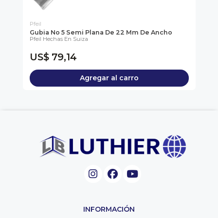
Pfeil
Pfe
Gubia No 5 Semi Plana De 22 Mm De Ancho
Gu
Pfeil Hechas En Suiza
Ha
Pfe
US$ 79,14
U
Agregar al carro
INFORMACIÓN