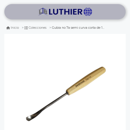
Gubia no 7a semi curva corta de 10 mm de ancho para hacer cuchara o cuenco
Inicio
Colecciones