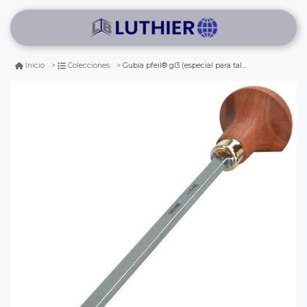
Gubia pfeil® gl3 (especial para tallado de inst. de cuarteto clasico)
Inicio
Colecciones