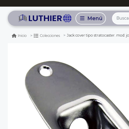
Jack cover tipo stratocaster. mod: j
Inicio
Colecciones