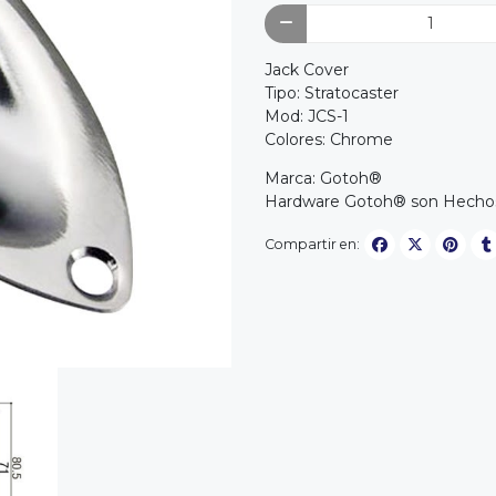
Jack Cover
Tipo: Stratocaster
Mod: JCS-1
Colores: Chrome
Marca: Gotoh®
Hardware Gotoh® son Hechos
Compartir en: