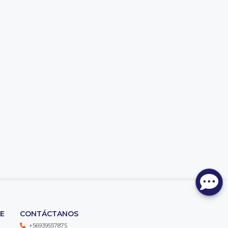
TE
CONTÁCTANOS
+56939557875