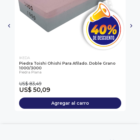
IKEDA
IK
o
Piedra Toishi Ohishi Para Afilado. Doble Grano
Pi
1000/3000
Gr
Piedra Plana
Ike
US$ 83,49
US
US$ 50,09
U
Agregar al carro