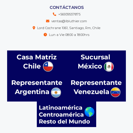
CONTÁCTANOS
+56939557875
ventas@lbluthier.com
Lord Cochrane 1061, Santiago, Rm, Chile
Lun a Vie 08:00 a 18:00hrs