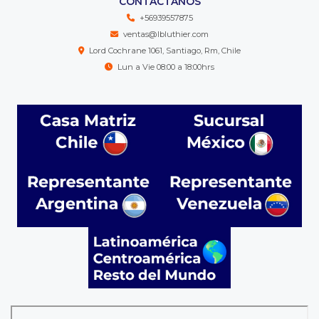
CONTÁCTANOS
+56939557875
ventas@lbluthier.com
Lord Cochrane 1061, Santiago, Rm, Chile
Lun a Vie 08:00 a 18:00hrs