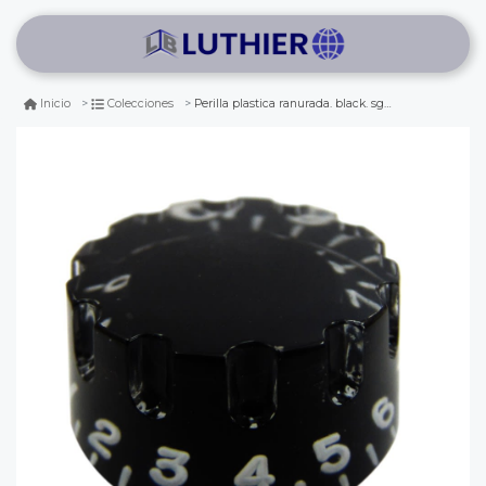
Perilla plastica ranurada. black. sg, gibson, les paul. mod: mod: kb-100
Inicio
Colecciones