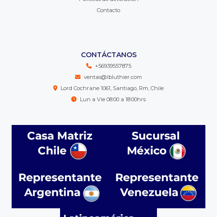
Contacto
CONTÁCTANOS
+56939557875
ventas@lbluthier.com
Lord Cochrane 1061, Santiago, Rm, Chile
Lun a Vie 08:00 a 18:00hrs