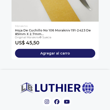
Morakniv
Mo
Hoja De Cuchillo No 106 Morakniv 191-2423 De
Ho
85mm X 2.7mm...
De
Original Morakniv® Suecia
Ori
US$ 45,50
U
Agregar al carro