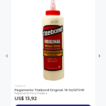
Titebond
Tit
Pegamento Titebond Original. 16 Oz/473 Ml
Ti
Pegamento Para Madera
Tit
US$ 13,92
U