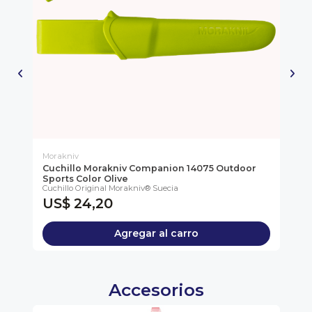
Morakniv
Mo
Cuchillo Morakniv Companion 14075 Outdoor
Cu
Sports Color Olive
Spo
Cuchillo Original Morakniv® Suecia
Cuc
US$ 24,20
U
Agregar al carro
Accesorios