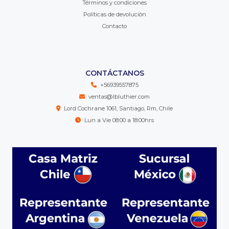
Términos y condiciones
Políticas de devolución
Contacto
CONTÁCTANOS
+56939557875
ventas@lbluthier.com
Lord Cochrane 1061, Santiago, Rm, Chile
Lun a Vie 08:00 a 18:00hrs