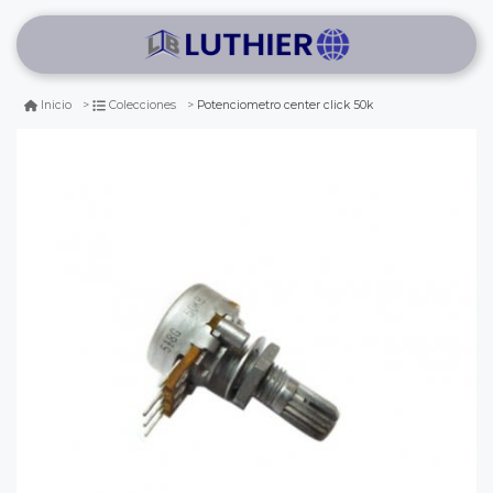
Potenciometro center click 50k
Inicio
Colecciones