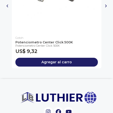
Gotoh
Go
Potenciometro Center Click 500K
Po
Potenciometro Center Click 500K
Pot
US$ 9,32
U
Agregar al carro