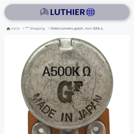
Potenciometro gotoh. mini 500k a. vastago largo
Inicio
Shopping