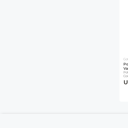
Go
Po
Va
Po
Co
U