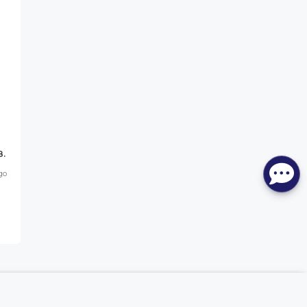
B.
go