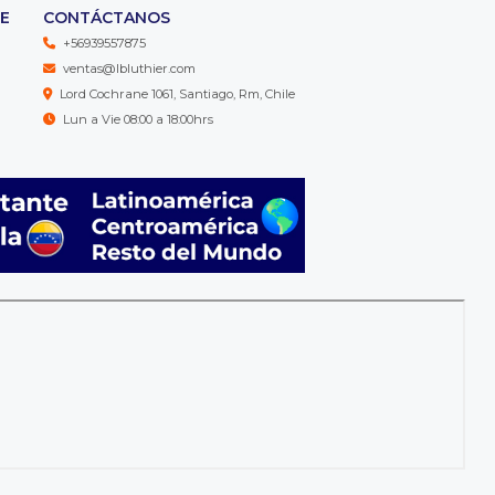
TE
CONTÁCTANOS
+56939557875
ventas@lbluthier.com
Lord Cochrane 1061, Santiago, Rm, Chile
Lun a Vie 08:00 a 18:00hrs