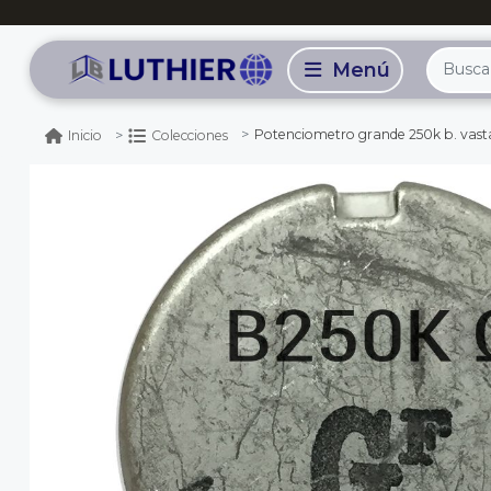
Potenciometro grande 250k b. vast
Inicio
Colecciones