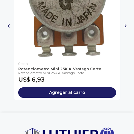
Gotoh
Go
Potenciometro Mini 25K A. Vastago Corto
Po
Potenciometro Mini 25K A. Vastago Corto
Pot
US$ 6,93
U
Agregar al carro