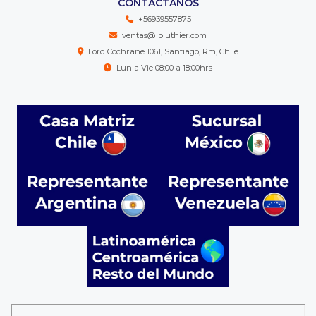
CONTÁCTANOS
+56939557875
ventas@lbluthier.com
Lord Cochrane 1061, Santiago, Rm, Chile
Lun a Vie 08:00 a 18:00hrs