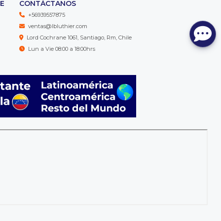
TE
CONTÁCTANOS
+56939557875
ventas@lbluthier.com
Lord Cochrane 1061, Santiago, Rm, Chile
Lun a Vie 08:00 a 18:00hrs