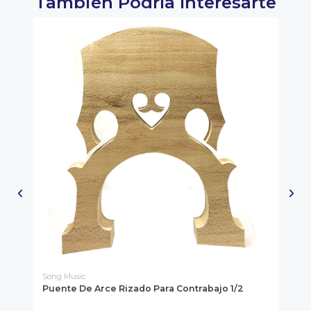
También Podría Interesarte
Song Music
So
Puente De Arce Rizado Para Contrabajo 1/2
Pu
Vi
Mod