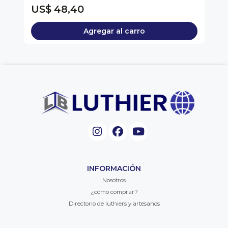
US$ 48,40
U
Agregar al carro
INFORMACIÓN
Nosotros
¿cómo comprar?
Directorio de luthiers y artesanos