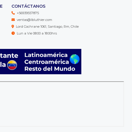
TE
CONTÁCTANOS
+56939557875
ventas@lbluthier.com
Lord Cochrane 1061, Santiago, Rm, Chile
Lun a Vie 08:00 a 18:00hrs