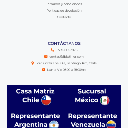
Términos y condiciones
Políticas de devolución
Contacto
CONTÁCTANOS
+56939557875
ventas@lbluthier.com
Lord Cochrane 1061, Santiago, Rm, Chile
Lun a Vie 08:00 a 18:00hrs