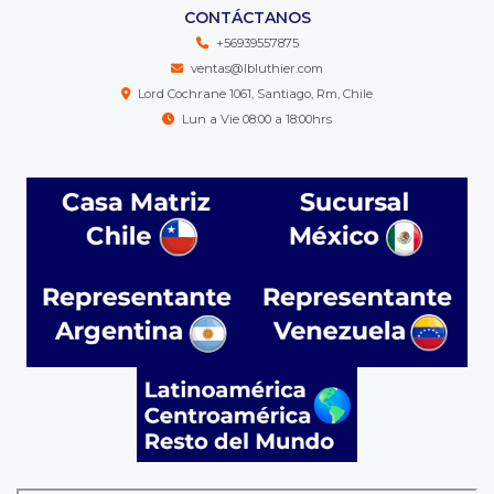
CONTÁCTANOS
+56939557875
ventas@lbluthier.com
Lord Cochrane 1061, Santiago, Rm, Chile
Lun a Vie 08:00 a 18:00hrs