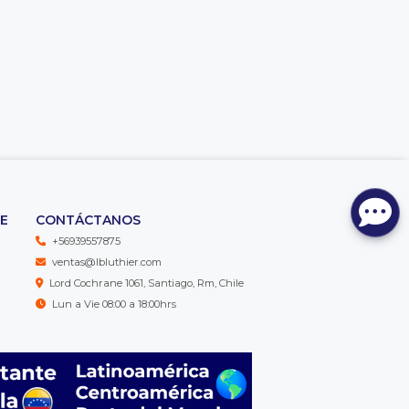
TE
CONTÁCTANOS
+56939557875
ventas@lbluthier.com
Lord Cochrane 1061, Santiago, Rm, Chile
Lun a Vie 08:00 a 18:00hrs