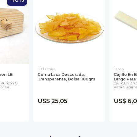
LB Luthier
Japon
zon LB
Goma Laca Descerada,
Cejillo En
Transparente, Bolsa: 100grs
Largo Para G
o Punzon O
Cejillo En Br
r Ca...
Para Guitarra E
US$ 25,05
US$ 6,0