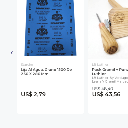
Starcke
LB Luthier
ista
Lija Al Agua. Grano 1500 De
Pack Gramil + Pun
230 X 280 Mm
Luthier
LB Luthier By Verdug
Lezna Y Gramil Marcado
ia
US$ 48,40
US$ 2,79
US$ 43,56