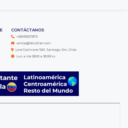
TE
CONTÁCTANOS
+56939557875
ventas@lbluthier.com
Lord Cochrane 1061, Santiago, Rm, Chile
Lun a Vie 08:00 a 18:00hrs