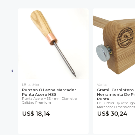
LB Luthier
Varias
o De
Punzon O Lezna Marcador
Gramil Carpinter
Punta Acero HSS
Herramienta De Pr
 De
Punta Acero HSS 4mm Diametro
Punta ...
Calidad Premium
LB Luthier By Verdugo
Marcador Dimensiones D
US$ 18,14
US$ 30,24