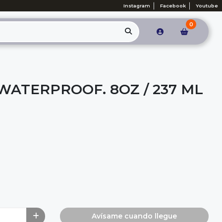
Instagram
Facebook
Youtube
0
 WATERPROOF. 8OZ / 237 ML
Avísame cuando llegue