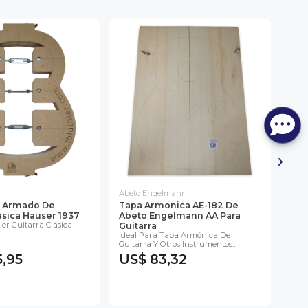
Abeto Engelmann
LB L
a Armado De
Tapa Armonica AE-182 De
Sol
ásica Hauser 1937
Abeto Engelmann AA Para
Cua
er Guitarra Clásica
Sole
Guitarra
Cuat
Ideal Para Tapa Armónica De
Guitarra Y Otros Instrumentos...
,95
US$ 83,32
US