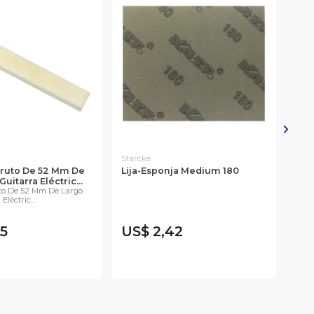
Starcke
Two 
 Bruto De 52 Mm De
Lija-Esponja Medium 180
Sie
uitarra Eléctric...
415
uto De 52 Mm De Largo
Mm.
léctric...
Two 
US$
5
US$ 2,42
US