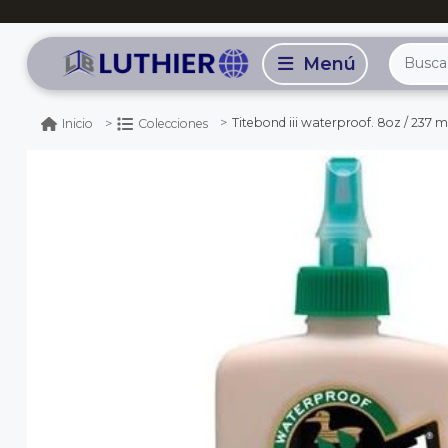
Titebond iii waterproof. 8oz / 237 m
Inicio
Colecciones