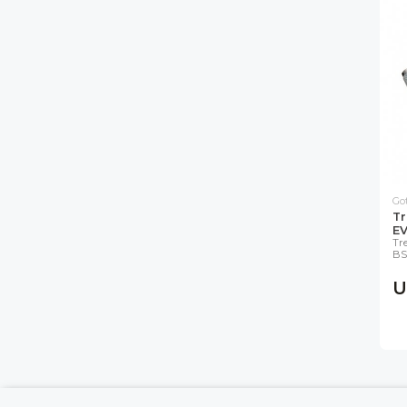
Go
Tr
EV
Tr
BS
U