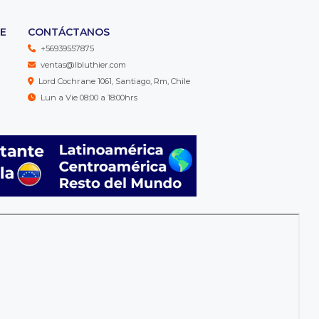
TE
CONTÁCTANOS
+56939557875
ventas@lbluthier.com
Lord Cochrane 1061, Santiago, Rm, Chile
Lun a Vie 08:00 a 18:00hrs