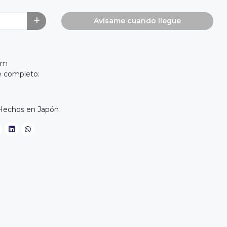
Avísame cuando llegue
mm
e completo:
 Hechos en Japón