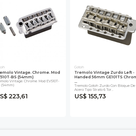
toh
Gotoh
emolo Vintage. Chrome. Mod
Tremolo Vintage Zurdo Left -
510T-BS (54mm)
Handed 56mm GE101TS Chro
emolo Vintage. Chrome. Mod EV510T-
...
 (54mm)
Tremolo Gotoh Zurdo Con Bloque De
Acero Tipo Strato 6 Tor...
S$ 223,61
US$ 155,73