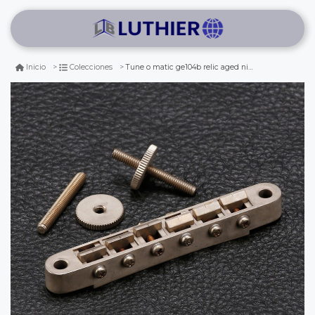
Tune o matic ge104b relic aged nickel (gotoh®)
Inicio
Colecciones