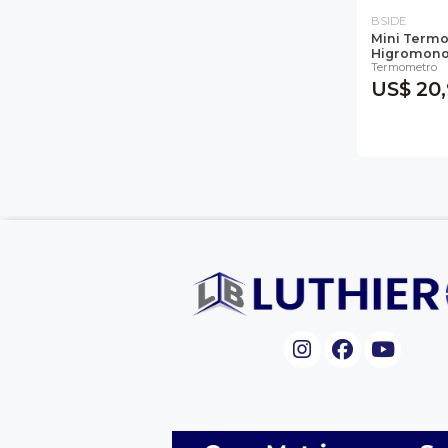
BSIDE
Mini Term
Higromono.
Termometro
US$ 20