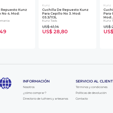
Kunz
Kunz
e Repuesto Kunz
Cuchilla De Repuesto Kunz
Cuchi
o No 4. Mod:
Para Cepillo No 3. Mod:
Para 
03.3/113L
Mod:..
lemania
Kunz Tools
Kunz T
US$ 41,14
US$ 
,49
US$ 28,80
US$
INFORMACIÓN
SERVICIO AL CLIEN
Nosotros
Términos y condiciones
¿cómo comprar?
Políticas de devolución
Directorio de luthiers y artesanos
Contacto