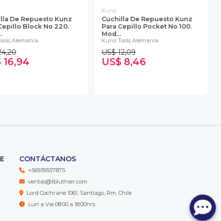
Kunz
lla De Repuesto Kunz
Cuchilla De Repuesto Kunz
Cepillo Block No 220.
Para Cepillo Pocket No 100.
.
Mod...
ools Alemania
Kunz Tools Alemania
24,20
US$ 12,09
 16,94
US$ 8,46
TE
CONTÁCTANOS
+56939557875
ventas@lbluthier.com
Lord Cochrane 1061, Santiago, Rm, Chile
Lun a Vie 08:00 a 18:00hrs