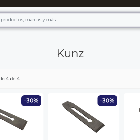
Kunz
do 4 de 4
-30%
-30%