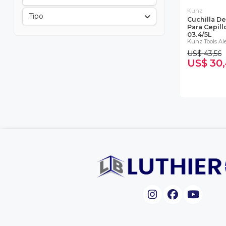
Kunz
Tipo
Cuchilla D
Para Cepill
03.4/5L
Kunz Tools A
US$ 43,56
US$ 30