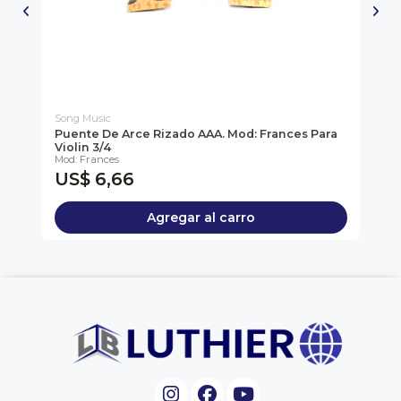
Song Music
So
Puente De Arce Rizado AAA. Mod: Frances Para
Al
Violin 3/4
Mod: Frances
US$ 6,66
U
Agregar al carro