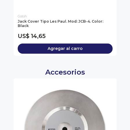
Gotoh
Go
Jack Cover Tipo Les Paul. Mod: JCB-4. Color:
Ti
Black
(5
Gui
US$ 14,65
U
Agregar al carro
Accesorios