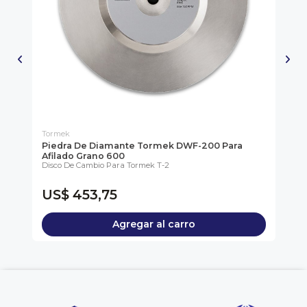
Tormek
To
ek.
Piedra De Diamante Tormek DWF-200 Para
Di
Afilado Grano 600
22
Disco De Cambio Para Tormek T-2
La 
A...
US$ 453,75
U
Agregar al carro