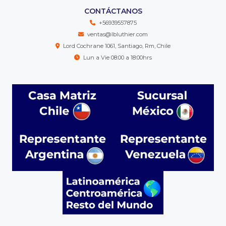
CONTÁCTANOS
+56939557875
ventas@lbluthier.com
Lord Cochrane 1061, Santiago, Rm, Chile
Lun a Vie 08:00 a 18:00hrs